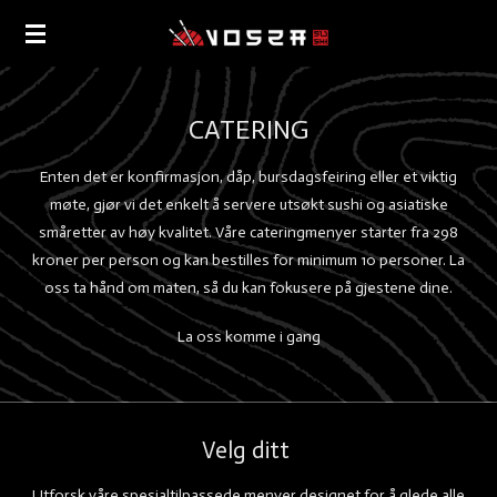
Gå
til
hovedinnhold
CATERING
Enten det er konfirmasjon, dåp, bursdagsfeiring eller et viktig
møte, gjør vi det enkelt å servere utsøkt sushi og asiatiske
småretter av høy kvalitet. Våre cateringmenyer starter fra 298
kroner per person og kan bestilles for minimum 10 personer. La
oss ta hånd om maten, så du kan fokusere på gjestene dine.
La oss komme i gang
Velg ditt
Utforsk våre spesialtilpassede menyer designet for å glede alle