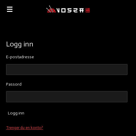
Gå
til
hovedinnhold
Logg inn
E-postadresse
Passord
Logg inn
Trenger du en konto?