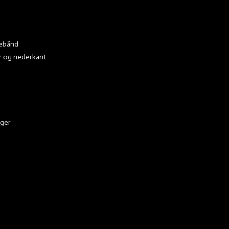
kebånd
r og nederkant
ager
 away!