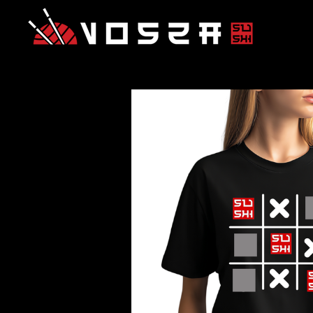
Gå
til
hovedinnhold