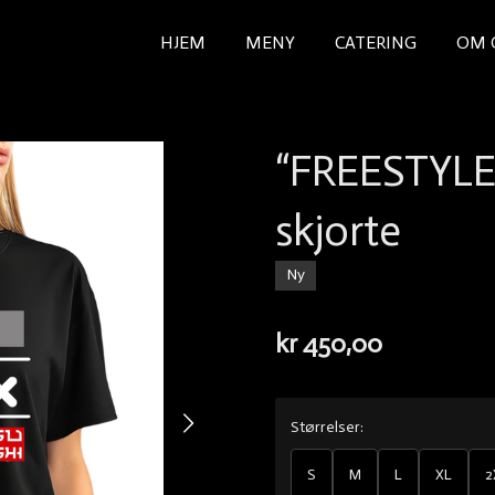
HJEM
MENY
CATERING
OM 
“FREESTYLER
skjorte
Ny
kr 450,00
Størrelser:
S
M
L
XL
2