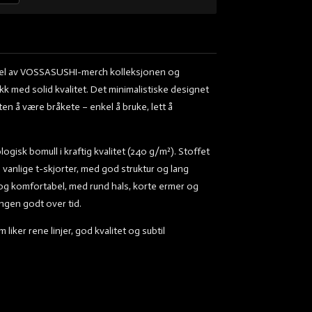
del av VOSSASUSHI-merch kolleksjonen og
kk med solid kvalitet. Det minimalistiske designet
uten å være bråkete – enkel å bruke, lett å
ogisk bomull i kraftig kvalitet (240 g/m²). Stoffet
 vanlige t-skjorter, med god struktur og lang
og komfortabel, med rund hals, korte ermer og
gen godt over tid.
liker rene linjer, god kvalitet og subtil