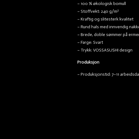
– 100 % økologisk bomull
– Stoffvekt: 240 g/m²
– Kraftig og slitesterk kvalitet
– Rund hals med innvendig nak
– Brede, doble sømmer på erme
– Farge: Svart
– Trykk: VOSSASUSHI design
Produksjon
– Produksjonstid: 7–11 arbeidsd
ASUSHI - Take me